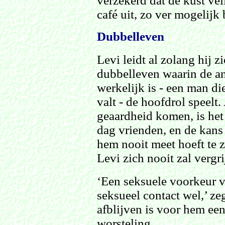
verzekerd dat de kust vei
café uit, zo ver mogelijk
Dubbelleven
Levi leidt al zolang hij 
dubbelleven waarin de an
werkelijk is - een man di
valt - de hoofdrol speelt
geaardheid komen, is he
dag vrienden, en de kans 
hem nooit meet hoeft te zi
Levi zich nooit zal vergr
‘Een seksuele voorkeur v
seksueel contact wel,’ ze
afblijven is voor hem ee
worsteling.