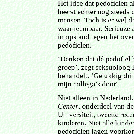
Het idee dat pedofielen a
heerst echter nog steeds
mensen. Toch is er we] de
waarneembaar. Serieuze 
in opstand tegen het ove
pedofielen.
‘Denken dat dé pedofiel b
groep’, zegt seksuoloog E
behandelt. ‘Gelukkig drin
mijn collega’s door'.
Niet alleen in Nederland.
Center
, onderdeel van d
Universiteit, tweette rece
kinderen. Niet alle kinde
pedofielen jagen voorkom