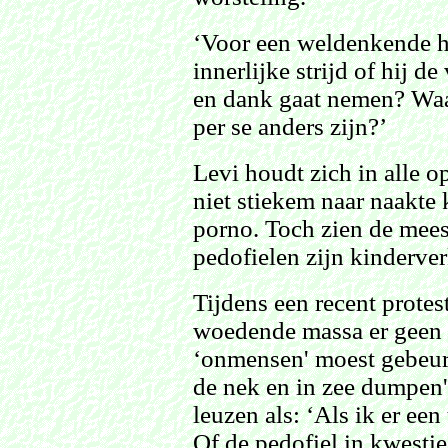
‘Voor een weldenkende h
innerlijke strijd of hij d
en dank gaat nemen? Waa
per se anders zijn?’
Levi houdt zich in alle o
niet stiekem naar naakte 
porno. Toch zien de mees
pedofielen zijn kinderver
Tijdens een recent protes
woedende massa er geen 
‘onmensen' moest gebeure
de nek en in zee dumpen
leuzen als: ‘Als ik er een
Of de pedofiel in kwestie