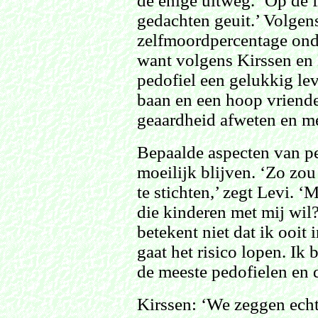
de enige uitweg. ‘Op de 
gedachten geuit.’ Volgen
zelfmoordpercentage ond
want volgens Kirssen en L
pedofiel een gelukkig le
baan en een hoop vriend
geaardheid afweten en me
Bepaalde aspecten van ped
moeilijk blijven. ‘Zo zou
te stichten,’ zegt Levi. ‘
die kinderen met mij wil?
betekent niet dat ik ooit
gaat het risico lopen. Ik b
de meeste pedofielen en d
Kirssen: ‘We zeggen echt 