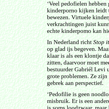
‘Veel pedofielen hebben 
kinderporno kijken leidt 
bewezen. Virtuele kinde
verkrachtingen juist ku
echte kinderpomo kan hi
In Nederland richt
Stop i
op glad ijs begeven. Maa
klaar is als een klontje d
zitten, daarvoor moet me
bestuurder Gabriél Levi 
grote problemen. Ze zijn 
gebrek aan perspectief.
‘Pedofilie is geen noodlo
misbruik. Er is een ander
is soms loodzwaar, maar 