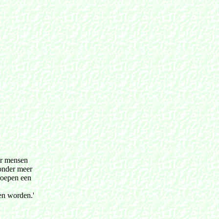
oor mensen
 onder meer
roepen een
en worden.'