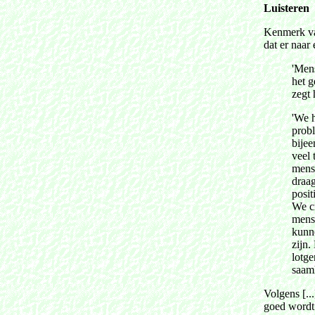
Luisteren
Kenmerk van
dat er naar 
'Men
het g
zegt 
'We h
probl
bije
veel 
mense
draag
posit
We cr
mense
kunne
zijn.
lotge
saam
Volgens [...
goed wordt 