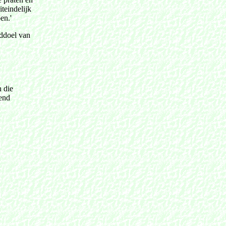
iteindelijk
en.'
ddoel van
 die
tend