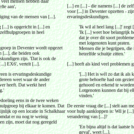
l veel mensen hebben daar
[...] en [...] - die namens [...] de ze
fte aan',
voor [...] in Deventer opzetten - zijn
uiging van de mensen van [...].
ervaringsdeskundigen.
[...] is opgericht in [...] en
'Ik wil al heel lang [...]' zegt [
 zelfhulpgroepen in heel
'Ik [...] weet hoe belangrijk he
.
dat je over dit soort problem
met lotgenoten kunt praten.
pgroep in Deventer wordt opgezet
Mensen die je begrijpen, die 
en [...], die beiden ook
hetzelfde schuitje zitten.'
skundigen zijn. 'Dat is ook de
..] EX6', vertelt [...].
[...] heeft als kind veel problemen g
reen is ervaringsdeskundige
'[...] Het is wél zo dat ik als 
edereen weet waar de ander
grote behoefte had om gezien
ver heeft. Dat werkt heel
gehoord en erkend te worden
g.'
Lotgenoten kunnen dat bij el
vinden.'
edoeling eens in de twee weken
hulpgroep bij elkaar te komen. Dat
De eerste vraag die [...] stelt aan m
ijnlijk op een locatie in Schalkhaar
voor hulp aankloppen is: Wil je [...]
omdat er nu nog te weinig
verandering van [...]?
n zijn, moet dat nog geregeld
'En bijna altijd is dat laatste h
geval', weet [...].