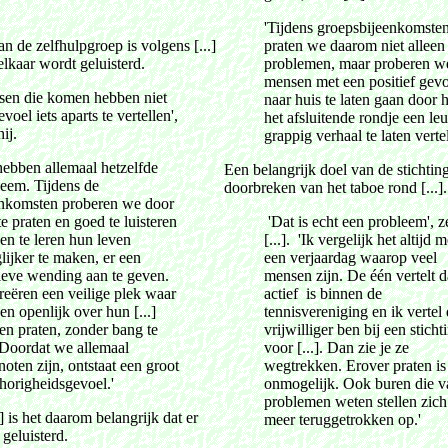
'Tijdens groepsbijeenkomste
 de zelfhulpgroep is volgens [...]
praten we daarom niet alleen
elkaar wordt geluisterd.
problemen, maar proberen w
mensen met een positief gevo
sen die komen hebben niet
naar huis te laten gaan door 
evoel iets aparts te vertellen',
het afsluitende rondje een le
hij.
grappig verhaal te laten vertel
ebben allemaal hetzelfde
Een belangrijk doel van de stichting
eem. Tijdens de
doorbreken van het taboe rond [...].
enkomsten proberen we door
te praten en goed te luisteren
'Dat is echt een probleem', z
n te leren hun leven
[...]. 'Ik vergelijk het altijd m
lijker te maken, er een
een verjaardag waarop veel
ieve wending aan te geven.
mensen zijn. De één vertelt da
eëren een veilige plek waar
actief is binnen de
n openlijk over hun [...]
tennisvereniging en ik vertel 
n praten, zonder bang te
vrijwilliger ben bij een sticht
 Doordat we allemaal
voor [...]. Dan zie je ze
noten zijn, ontstaat een groot
wegtrekken. Erover praten is
horigheidsgevoel.'
onmogelijk. Ook buren die v
problemen weten stellen zich
] is het daarom belangrijk dat er
meer teruggetrokken op.'
geluisterd.