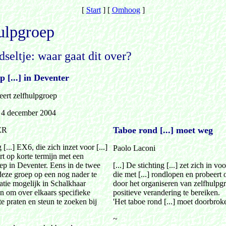
[
Start
]
[
Omhoog
]
ulpgroep
dseltje: waar gaat dit over?
 [...] in Deventer
seert zelfhulpgroep
, 4 december 2004
Taboe rond [...] moet weg
ER
 [...] EX6, die zich inzet voor [...]
Paolo Laconi
rt op korte termijn met een
ep in Deventer. Eens in de twee
[...] De stichting [...] zet zich in v
eze groep op een nog nader te
die met [...] rondlopen en probeert
atie mogelijk in Schalkhaar
door het organiseren van zelfhulpg
 om over elkaars specifieke
positieve verandering te bereiken.
e praten en steun te zoeken bij
'Het taboe rond [...] moet doorbrok
.
~