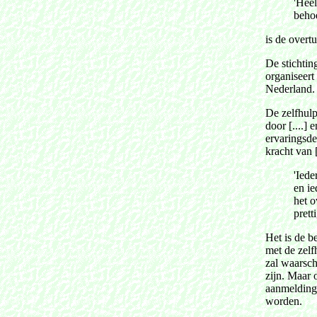
'Hee
behoe
is de overt
De stichting 
organiseert
Nederland
De zelfhul
door [....] 
ervaringsde
kracht van [.
'Iede
en i
het o
pretti
Het is de b
met de zelf
zal waarsch
zijn. Maar 
aanmeldinge
worden.