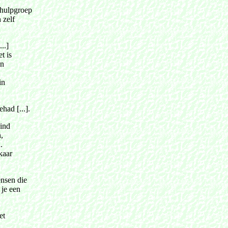
lfhulpgroep
 zelf
...]
t is
en
in
ehad [...].
kind
,
.
kaar
ensen die
 je een
et