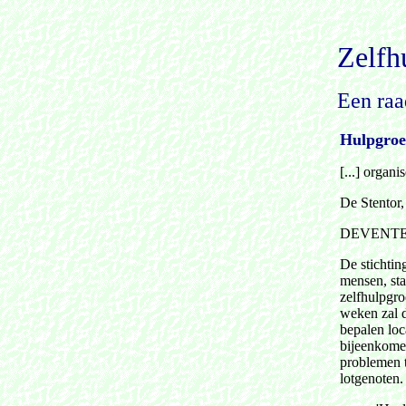
Zelfh
Een raa
Hulpgroep
[...] organi
De Stentor
DEVENT
De stichting
mensen, sta
zelfhulpgro
weken zal d
bepalen loc
bijeenkomen
problemen t
lotgenoten