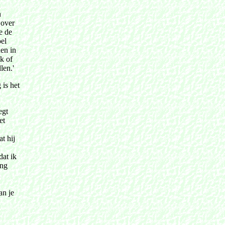
n
 over
e de
el
hen in
uk of
len.'
 is het
egt
et
t hij
dat ik
ing
an je