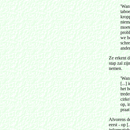
'Want
tabo
krop
niem
moet
probl
we h
schr
ander
Ze erkent d
stap zal zij
nemen.
'Wan
[...]
het h
trede
cirk
op, 
praat
Alvorens de
eerst - op [.
informatie