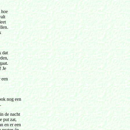
 hoe
alt
leet
llen.
k
k dat
rden,
gaat.
! Je
r een
 ook nog een
n.
 in de nacht
 put zat,
an en er een
 praten én