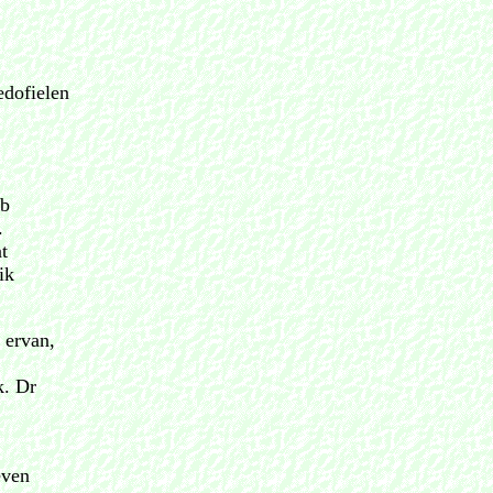
edofielen
eb
.
t
ik
g ervan,
k. Dr
even