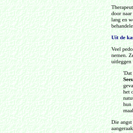
Therapeut
door naar
lang en w
behandele
Uit de ka
Veel pedo
nemen. Ze
uitleggen
'Dat
See
geva
het 
natu
hun 
maak
Die angst
aangeraakt