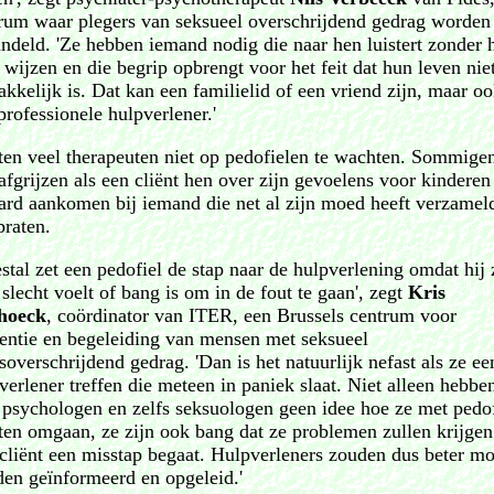
rum waar plegers van seksueel overschrijdend gedrag worden
ndeld. 'Ze hebben iemand nodig die naar hen luistert zonder 
e wijzen en die begrip opbrengt voor het feit dat hun leven nie
kkelijk is. Dat kan een familielid of een vriend zijn, maar o
professionele hulpverlener.'
tten veel therapeuten niet op pedofielen te wachten. Sommige
afgrijzen als een cliënt hen over zijn gevoelens voor kinderen 
ard aankomen bij iemand die net al zijn moed heeft verzame
praten.
stal zet een pedofiel de stap naar de hulpverlening omdat hij 
 slecht voelt of bang is om in de fout te gaan', zegt
Kris
hoeck
, coördinator van ITER, een Brussels centrum voor
entie en begeleiding van mensen met seksueel
soverschrijdend gedrag. 'Dan is het natuurlijk nefast als ze ee
verlener treffen die meteen in paniek slaat. Niet alleen hebbe
 psychologen en zelfs seksuologen geen idee hoe ze met pedof
en omgaan, ze zijn ook bang dat ze problemen zullen krijgen
cliënt een misstap begaat. Hulpverleners zouden dus beter m
en geïnformeerd en opgeleid.'