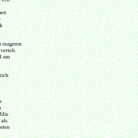
hen
t
ok
n reageren
vertelt.
ld om
zich
n
n
ilie
 als
oeten