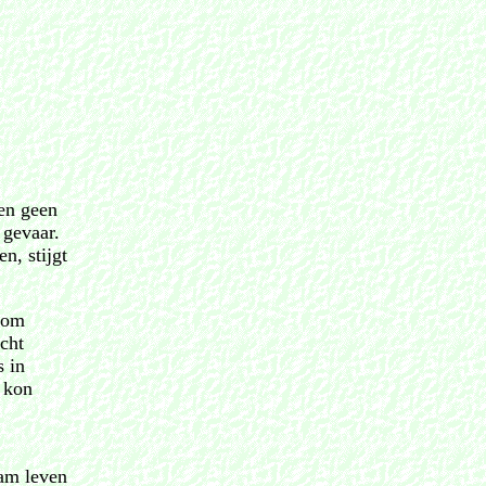
en geen
 gevaar.
n, stijgt
n om
cht
 in
, kon
aam leven