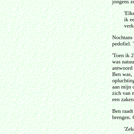
jongens z
'Elk
ik e
verk
Nochtans 
pedofiel.
'Toen ik 2
was natuu
antwoord 
Ben was, 
opluchtin
aan mijn 
zich van 
een zakenr
Ben raadt
brengen. O
'Zek