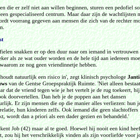
en die er zelf niet aan willen beginnen, sturen een pedofiel s
 een gespecialiseerd centrum. Maar daar zijn de wachtlijsten 
ordt voorrang gegeven aan mensen die zich van de rechter mo
n.
st
fielen snakken er op den duur naar om iemand in vertrouwen
ker als ze wat ouder worden en de hele tijd aan iedereen mo
 waarom ze nog geen vriendinnetje hebben.
 houdt natuurlijk een risico in', zegt klinisch psychologe
Jant
uws
van de Gentse Groepspraktijk Ruimte. 'Niet alleen bestaat
ar dat de vriend tegen wie je het vertelt je de rug toekeert, hi
ook doorvertellen. Dan heb je de poppen aan het dansen
urlijk. Er zijn mensen die op die manier alles verliezen: hun j
relatie, hun kinderen zelfs. Ook iemand die geen slachtoffers
t, wordt dan a priori als een dader gezien en behandeld.'
 kent Job (42) maar al te goed. Hoewel hij nooit een kind heef
, zou hij het verschrikkelijk vinden als zijn voorliefde voor 