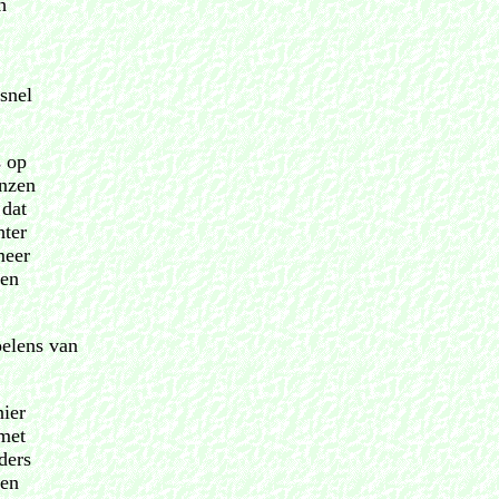
h
snel
s op
enzen
 dat
hter
meer
ken
oelens van
nier
 met
ders
 en