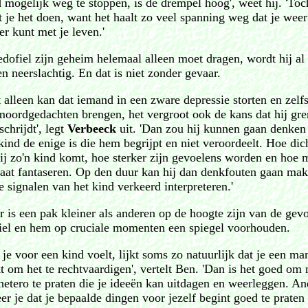
 mogelijk weg te stoppen, is de drempel hoog', weet hij. 'Toc
 je het doen, want het haalt zo veel spanning weg dat je weer
er kunt met je leven.'
edofiel zijn geheim helemaal alleen moet dragen, wordt hij al 
 neerslachtig. En dat is niet zonder gevaar.
t alleen kan dat iemand in een zware depressie storten en zelf
moordgedachten brengen, het vergroot ook de kans dat hij gr
schrijdt', legt
Verbeeck
uit. 'Dan zou hij kunnen gaan denken
kind de enige is die hem begrijpt en niet veroordeelt. Hoe dic
bij zo'n kind komt, hoe sterker zijn gevoelens worden en hoe 
gaat fantaseren. Op den duur kan hij dan denkfouten gaan ma
e signalen van het kind verkeerd interpreteren.'
r is een pak kleiner als anderen op de hoogte zijn van de gev
iel en hem op cruciale momenten een spiegel voorhouden.
 je voor een kind voelt, lijkt soms zo natuurlijk dat je een ma
t om het te rechtvaardigen', vertelt Ben. 'Dan is het goed om
hetero te praten die je ideeën kan uitdagen en weerleggen. An
eer je dat je bepaalde dingen voor jezelf begint goed te praten