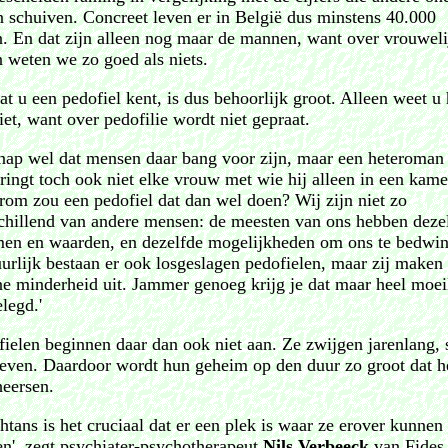
n schuiven. Concreet leven er in België dus minstens 40.000
n. En dat zijn alleen nog maar de mannen, want over vrouweli
n weten we zo goed als niets.
t u een pedofiel kent, is dus behoorlijk groot. Alleen weet u 
iet, want over pedofilie wordt niet gepraat.
snap wel dat mensen daar bang voor zijn, maar een heteroman
ringt toch ook niet elke vrouw met wie hij alleen in een kame
om zou een pedofiel dat dan wel doen? Wij zijn niet zo
chillend van andere mensen: de meesten van ons hebben deze
en en waarden, en dezelfde mogelijkheden om ons te bedwi
urlijk bestaan er ook losgeslagen pedofielen, maar zij maken
ne minderheid uit. Jammer genoeg krijg je dat maar heel moei
elegd.'
fielen beginnen daar dan ook niet aan. Ze zwijgen jarenlang, 
leven. Daardoor wordt hun geheim op den duur zo groot dat he
heersen.
htans is het cruciaal dat er een plek is waar ze erover kunnen
en', zegt psychiater-psychotherapeut
Nils Verbeeck
van Fides