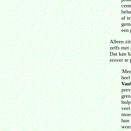
cent
beha
af t
gema
een 
Alleen zi
zelfs met 
Dat kan h
erover te 
'Mee
heel
Van
prev
gren
hulp
veel
moet
hun 
word