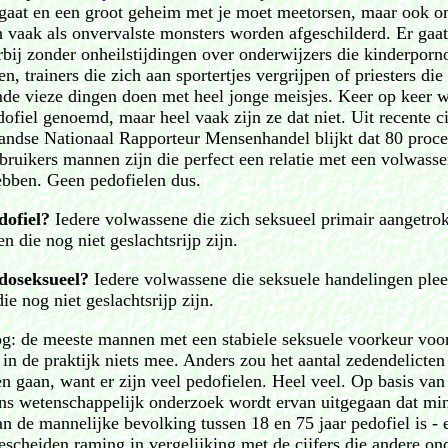
gaat en een groot geheim met je moet meetorsen, maar ook o
n vaak als onvervalste monsters worden afgeschilderd. Er gaa
bij zonder onheilstijdingen over onderwijzers die kinderporn
, trainers die zich aan sportertjes vergrijpen of priesters die
de vieze dingen doen met heel jonge meisjes. Keer op keer 
ofiel genoemd, maar heel vaak zijn ze dat niet. Uit recente ci
andse Nationaal Rapporteur Mensenhandel blijkt dat 80 proce
bruikers mannen zijn die perfect een relatie met een volwass
bben. Geen pedofielen dus.
dofiel?
Iedere volwassene die zich seksueel primair aangetro
en die nog niet geslachtsrijp zijn.
doseksueel?
Iedere volwassene die seksuele handelingen ple
ie nog niet geslachtsrijp zijn.
og: de meeste mannen met een stabiele seksuele voorkeur voo
in de praktijk niets mee. Anders zou het aantal zedendelicten
n gaan, want er zijn veel pedofielen. Heel veel. Op basis van
s wetenschappelijk onderzoek wordt ervan uitgegaan dat min
n de mannelijke bevolking tussen 18 en 75 jaar pedofiel is - e
escheiden raming in vergelijking met de cijfers die andere on