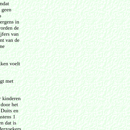
mdat
t geen
o
 ergens in
worden de
jfers van
nt van de
ene
kken voelt
egt met
r kinderen
 door het
 Duits en
stens 1
n dat is
derzoekers