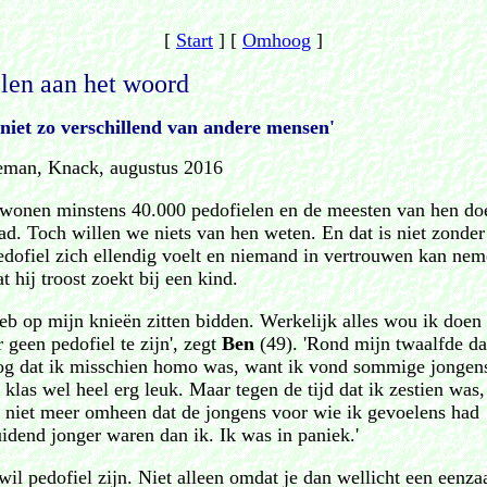
[
Start
]
[
Omhoog
]
len aan het woord
 niet zo verschillend van andere mensen'
eman, Knack, augustus 2016
 wonen minstens 40.000 pedofielen en de meesten van hen do
ad. Toch willen we niets van hen weten. En dat is niet zonder
edofiel zich ellendig voelt en niemand in vertrouwen kan neme
t hij troost zoekt bij een kind.
heb op mijn knieën zitten bidden. Werkelijk alles wou ik doe
 geen pedofiel te zijn', zegt
Ben
(49). 'Rond mijn twaalfde da
og dat ik misschien homo was, want ik vond sommige jongens
 klas wel heel erg leuk. Maar tegen de tijd dat ik zestien was
r niet meer omheen dat de jongens voor wie ik gevoelens had
idend jonger waren dan ik. Ik was in paniek.'
il pedofiel zijn. Niet alleen omdat je dan wellicht een eenz