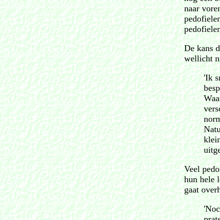
naar vore
pedofiele
pedofiele
De kans da
wellicht n
'Ik 
besp
Waar
vers
norm
Natu
klei
uitg
Veel pedo
hun hele 
gaat over
'Noc
prat