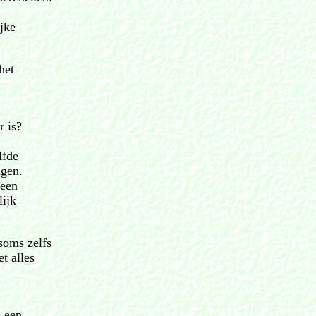
jke
het
r is?
lfde
ngen.
 een
lijk
soms zelfs
t alles
, een