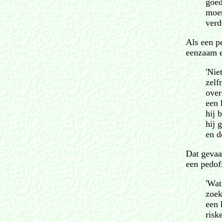
goed
moet
verd
Als een p
eenzaam en
'Nie
zelf
over
een 
hij 
hij 
en d
Dat gevaa
een pedof
'Wat
zoek
een 
risk