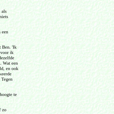
 als
niets
n een
t Ben. 'Ik
 voor ik
dezelfde
. Wat een
ld, en ook
keerde
. Tegen
hoogte te
f zo