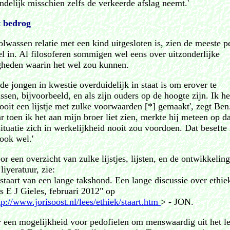
indelijk misschien zelfs de verkeerde afslag neemt.'
t bedrog
lwassen relatie met een kind uitgesloten is, zien de meeste p
el in. Al filosoferen sommigen wel eens over uitzonderlijke
heden waarin het wel zou kunnen.
 de jongen in kwestie overduidelijk in staat is om erover te
issen, bijvoorbeeld, en als zijn ouders op de hoogte zijn. Ik h
ooit een lijstje met zulke voorwaarden [*] gemaakt', zegt Ben
r toen ik het aan mijn broer liet zien, merkte hij meteen op da
situatie zich in werkelijkheid nooit zou voordoen. Dat besefte 
 ook wel.'
or een overzicht van zulke lijstjes, lijsten, en de ontwikkelin
 liyeratuur, zie:
staart van een lange takshond. Een lange discussie over ethie
s E J Gieles, februari 2012" op
tp://www.jorisoost.nl/lees/ethiek/staart.htm
> - JON.
er een mogelijkheid voor pedofielen om menswaardig uit het l