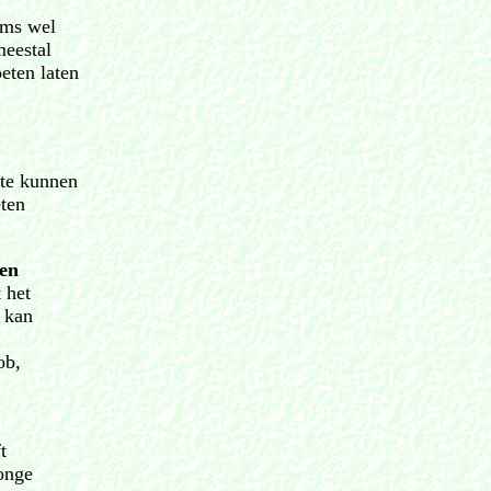
oms wel
meestal
eten laten
 te kunnen
eten
ien
 het
j kan
ob,
t
jonge