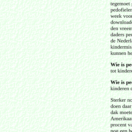
tegemoet 
pedofiele
week voor
downloaden
den vreem
daders ped
de Nederl
kindermis
kunnen he
Wie is pe
tot kinder
Wie is pe
kinderen d
Sterker n
doen daar 
dak moete
Amerikaan
procent va
nog een b