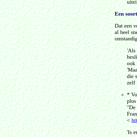
uite
Een soor
Dat een vo
al heel sn
omstandig
'Als
besl
ook 
'Maa
die 
zelf
* Vo
plus
"De 
Fran
<
ht
'Is 