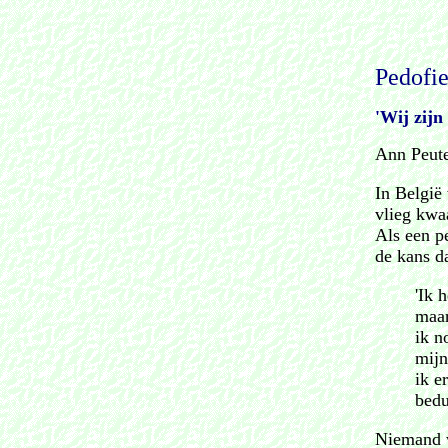
Pedofie
'Wij zijn
Ann Peut
In België
vlieg kwa
Als een p
de kans da
'Ik 
maar
ik n
mijn
ik e
bedu
Niemand w