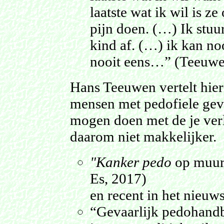
laatste wat ik wil is 
pijn doen. (…) Ik stuur
kind af. (…) ik kan no
nooit eens…” (Teeuwe
Hans Teeuwen vertelt hier
mensen met pedofiele gev
mogen doen met de je verl
daarom niet makkelijker.
"Kanker pedo
op muur 
Es, 2017)
en recent in het nieuw
“Gevaarlijk pedohandb