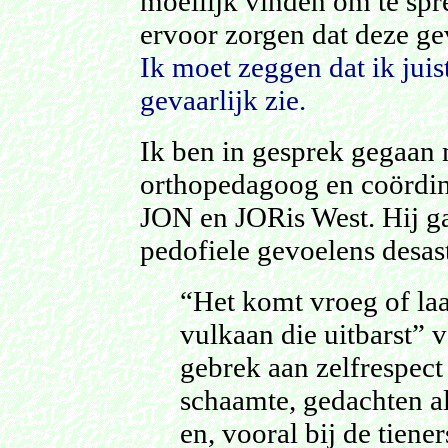
moeilijk vinden om te spr
ervoor zorgen dat deze g
Ik moet zeggen dat ik jui
gevaarlijk zie.
Ik ben in gesprek gegaan m
orthopedagoog en coördin
JON en JORis West. Hij g
pedofiele gevoelens desast
“Het komt vroeg of laa
vulkaan die uitbarst” v
gebrek aan zelfrespect 
schaamte, gedachten al
en, vooral bij de tiene